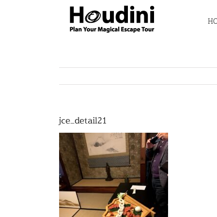
Skip
to
H
content
jce_detail21